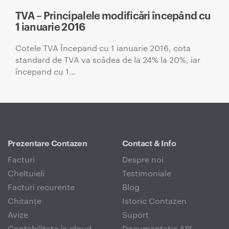
TVA – Principalele modificări începând cu
1 ianuarie 2016
Cotele TVA Începand cu 1 ianuarie 2016, cota
standard de TVA va scădea de la 24% la 20%, iar
începand cu 1…
Prezentare Contazen
Contact & Info
Facturi
Despre noi
Cheltuieli
Testimoniale
Facturi recurente
Blog
Chitanțe
Istoric Contazen
Avize
Suport
Contabilitate în cloud
Documentație API