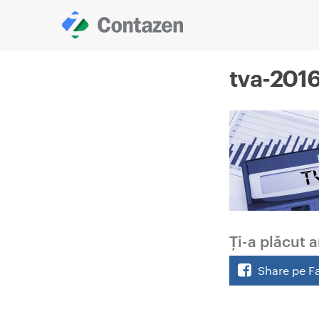
tva-201
Ți-a plăcut a
Share pe F