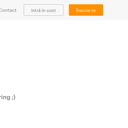
Contact
Intră în cont
Înscrie-te
ing ;)