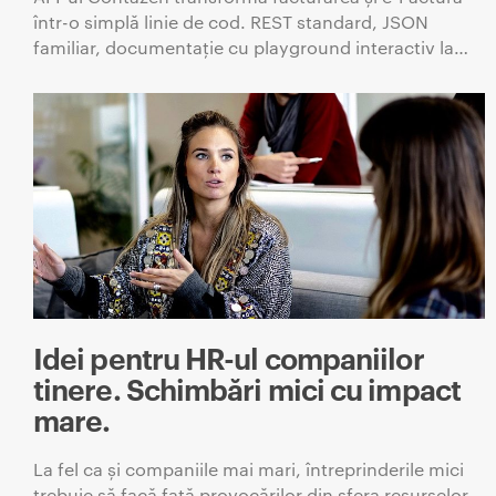
într-o simplă linie de cod. REST standard, JSON
familiar, documentație cu playground interactiv la…
Idei pentru HR-ul companiilor
tinere. Schimbări mici cu impact
mare.
La fel ca și companiile mai mari, întreprinderile mici
trebuie să facă față provocărilor din sfera resurselor