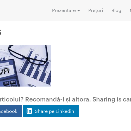
Prezentare
Prețuri
Blog
6
rticolul? Recomandă-l și altora. Sharing is car
acebook
Share pe Linkedin