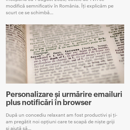
modifică semnificativ în România. Îți explicăm pe
scurt ce se schimbă…
Personalizare și urmărire emailuri
plus notificări în browser
După un concediu relaxant am fost productivi și ți-
am pregătit noi opțiuni care te scapă de niște griji
și ajută să…