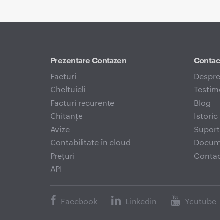
Prezentare Contazen
Contact
Facturi
Despre
Cheltuieli
Testim
Facturi recurente
Blog
Chitanțe
Istori
Avize
Suport
Contabilitate în cloud
Docume
Prețuri
Contac
API
Facebook
Linkedin
Youtube