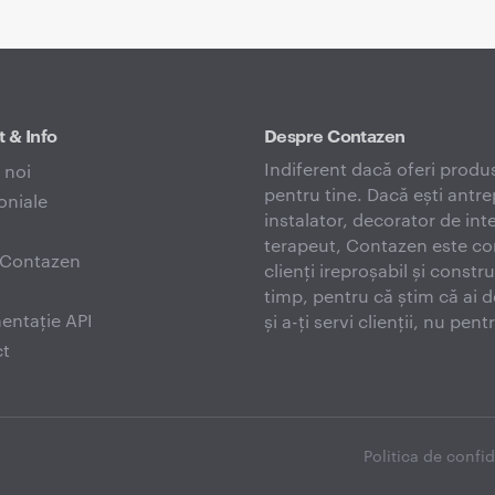
 & Info
Despre Contazen
Indiferent dacă oferi produ
 noi
pentru tine. Dacă ești antr
oniale
instalator, decorator de in
terapeut, Contazen este con
c Contazen
clienți ireproșabil și const
timp, pentru că știm că ai 
ntație API
și a-ți servi clienții, nu pen
t
Politica de confid