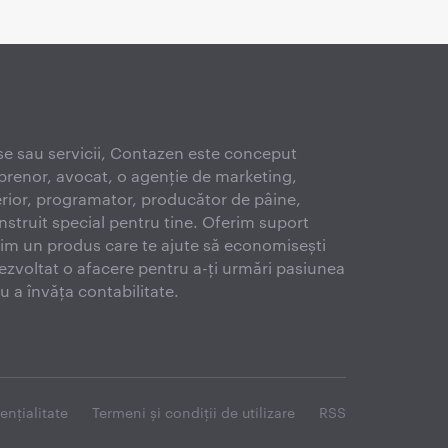
se sau servicii, Contazen este conceput
eprenor, avocat, o agenție de marketing,
terior, programator, producător de pâine,
struit special pentru tine. Oferim suport
ruim un produs care te ajute să economisești
dezvoltat o afacere pentru a-ți urmări pasiunea
tru a învăța contabilitate.
enţialitate
Termeni și condiţii de utilizare
RSS