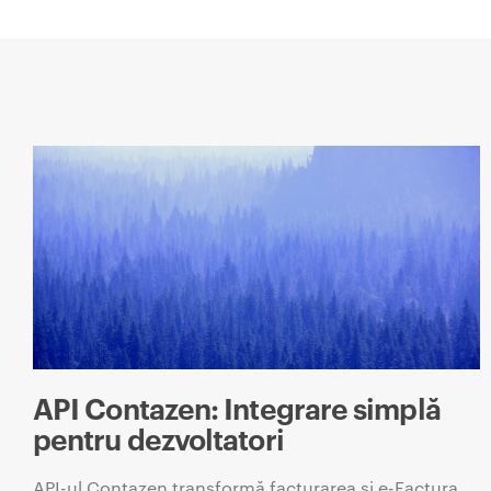
API Contazen: Integrare simplă
pentru dezvoltatori
API-ul Contazen transformă facturarea și e-Factura