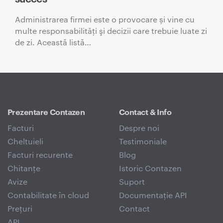
Administrarea firmei este o provocare și vine cu
multe responsabilităţi şi decizii care trebuie luate zi
de zi. Această listă…
Prezentare Contazen
Contact & Info
Facturi
Despre noi
Cheltuieli
Testimoniale
Facturi recurente
Blog
Chitanțe
Istoric Contazen
Avize
Suport
Contabilitate în cloud
Documentație API
Prețuri
Contact
API