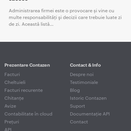
Administrarea firmei este o provocare și vine cu
multe responsabilităţi şi decizii care trebuie luate zi
de zi. Această listă…
Prezentare Contazen
Contact & Info
Facturi
Despre noi
Cheltuieli
Testimoniale
Facturi recurente
Blog
Chitanțe
Istoric Contazen
Avize
Suport
Contabilitate în cloud
Documentație API
Prețuri
Contact
API