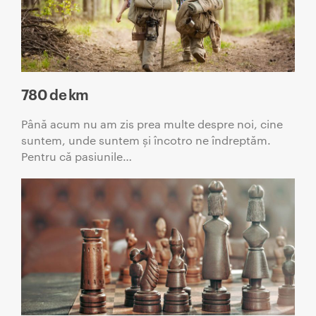
780 de km
Până acum nu am zis prea multe despre noi, cine
suntem, unde suntem și încotro ne îndreptăm.
Pentru că pasiunile…