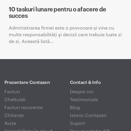
10 taskuri lunare pentru o afacere de
succes
Administrarea firmei este o provocare și vine cu
multe responsabilităţi şi decizii care trebuie luate zi
de zi. Această listă…
Prezentare Contazen
Contact & Info
Facturi
Despre noi
Cheltuieli
Testimoniale
Facturi recurente
Blog
Chitanțe
Istoric Contazen
Avize
Suport
Contabilitate în cloud
Documentație API