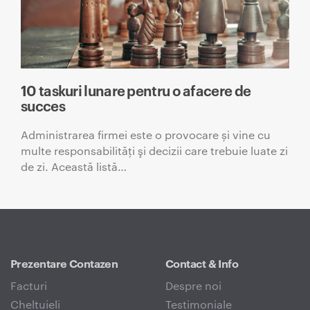
10 taskuri lunare pentru o afacere de
succes
Administrarea firmei este o provocare și vine cu
multe responsabilităţi şi decizii care trebuie luate zi
de zi. Această listă…
Prezentare Contazen
Contact & Info
Facturi
Despre noi
Cheltuieli
Testimoniale