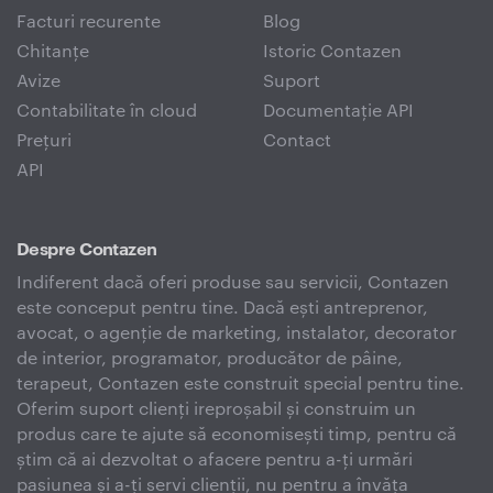
Facturi recurente
Blog
Chitanțe
Istoric Contazen
Avize
Suport
Contabilitate în cloud
Documentație API
Prețuri
Contact
API
Despre Contazen
Indiferent dacă oferi produse sau servicii, Contazen
este conceput pentru tine. Dacă ești antreprenor,
avocat, o agenție de marketing, instalator, decorator
de interior, programator, producător de pâine,
terapeut, Contazen este construit special pentru tine.
Oferim suport clienți ireproșabil și construim un
produs care te ajute să economisești timp, pentru că
știm că ai dezvoltat o afacere pentru a-ți urmări
pasiunea și a-ți servi clienții, nu pentru a învăța