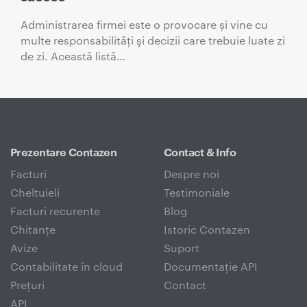
Administrarea firmei este o provocare și vine cu
multe responsabilităţi şi decizii care trebuie luate zi
de zi. Această listă…
Prezentare Contazen
Contact & Info
Facturi
Despre noi
Cheltuieli
Testimoniale
Facturi recurente
Blog
Chitanțe
Istoric Contazen
Avize
Suport
Contabilitate în cloud
Documentație API
Prețuri
Contact
API