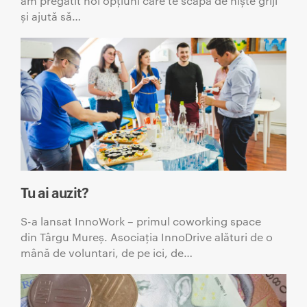
am pregătit noi opțiuni care te scapă de niște griji
și ajută să…
Tu ai auzit?
S-a lansat InnoWork – primul coworking space
din Târgu Mureș. Asociația InnoDrive alături de o
mână de voluntari, de pe ici, de…