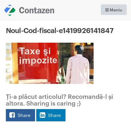
Meniu
Noul-Cod-fiscal-e1419926141847
Ți-a plăcut articolul? Recomandă-l și
altora. Sharing is caring ;)
Share
Share