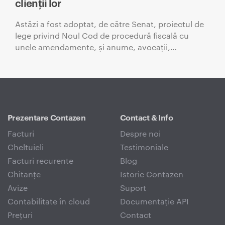
clienții lor
Astăzi a fost adoptat, de către Senat, proiectul de
lege privind Noul Cod de procedură fiscală cu
unele amendamente, și anume, avocații,…
Prezentare Contazen
Contact & Info
Facturi
Despre noi
Cheltuieli
Testimoniale
Facturi recurente
Blog
Chitanțe
Istoric Contazen
Avize
Suport
Contabilitate în cloud
Documentație API
Prețuri
Contact