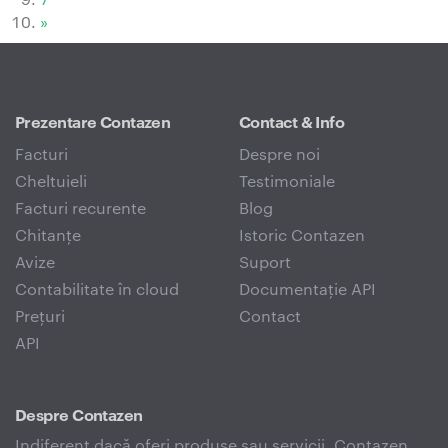
»
Prezentare Contazen
Contact & Info
Facturi
Despre noi
Cheltuieli
Testimoniale
Facturi recurente
Blog
Chitanțe
Istoric Contazen
Avize
Suport
Contabilitate în cloud
Documentație API
Prețuri
Contact
API
Despre Contazen
Indiferent dacă oferi produse sau servicii, Contazen