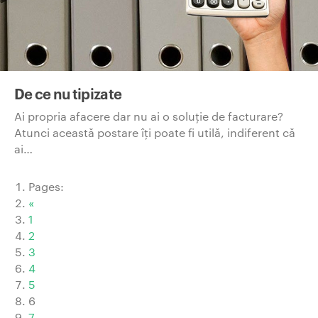
De ce nu tipizate
Ai propria afacere dar nu ai o soluţie de facturare?
Atunci această postare îţi poate fi utilă, indiferent că
ai…
Pages:
«
1
2
3
4
5
6
7